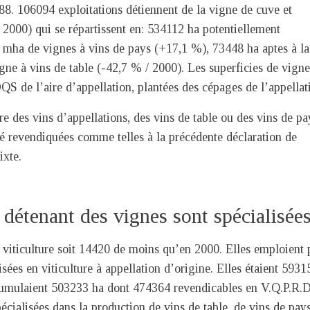
8. 106094 exploitations détiennent de la vigne de cuve et
2000) qui se répartissent en: 534112 ha potentiellement
6 mha de vignes à vins de pays (+17,1 %), 73448 ha aptes à la
ne à vins de table (-42,7 % / 2000). Les superficies de vigne
S de l’aire d’appellation, plantées des cépages de l’appellat
ire des vins d’appellations, des vins de table ou des vins de pa
té revendiquées comme telles à la précédente déclaration de
ixte.
 détenant des vignes sont spécialisée
 viticulture soit 14420 de moins qu’en 2000. Elles emploient 
ées en viticulture à appellation d’origine. Elles étaient 5931
umulaient 503233 ha dont 474364 revendicables en V.Q.P.R.D
ialisées dans la production de vins de table, de vins de pay