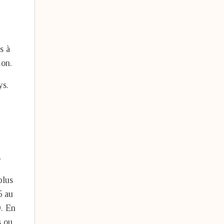
s à
ion.
ys.
s
plus
5 au
. En
s ou