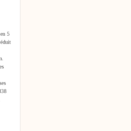
 en 5
réduit
n.
es
ses
 338
u