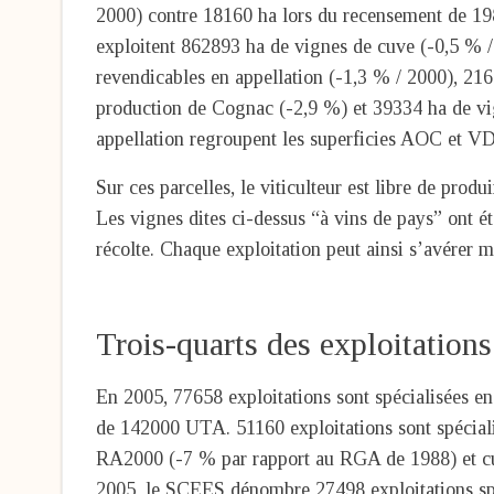
2000) contre 18160 ha lors du recensement de 198
exploitent 862893 ha de vignes de cuve (-0,5 % / 
revendicables en appellation (-1,3 % / 2000), 21
production de Cognac (-2,9 %) et 39334 ha de vig
appellation regroupent les superficies AOC et VDQ
Sur ces parcelles, le viticulteur est libre de produ
Les vignes dites ci-dessus “à vins de pays” ont é
récolte. Chaque exploitation peut ainsi s’avérer m
Trois-quarts des exploitations
En 2005, 77658 exploitations sont spécialisées en
de 142000 UTA. 51160 exploitations sont spécialis
RA2000 (-7 % par rapport au RGA de 1988) et c
2005, le SCEES dénombre 27498 exploitations spéc