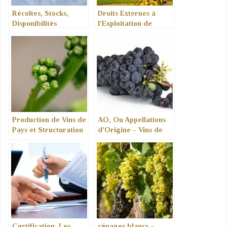
Récoltes, Stocks,
Droits Externes à
Disponibilités
l’Exploitation de
vignes
Production de Vins de
AO, Ou Appellations
Pays et Structuration
d’Origine – Vins de
Professionnelle
qualité Supérieure
Certification, Les
cépages blancs –