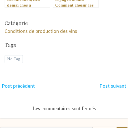
démarches à
Comment choisir les
Accomplir
meilleurs raisins pour
votre vin blanc !
Catégorie
Conditions de production des vins
Tags
No Tag
Navigation
Navigation
Post précédent
Post suivant
de
de
Les commentaires sont fermés
l’article
l’article