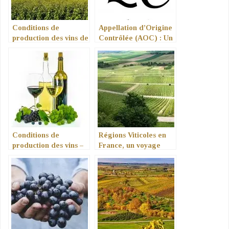
Conditions de
Appellation d’Origine
production des vins de
Contrôlée (AOC) : Un
pays
Voyage au Cœur de
l’Authenticité Vinicole
Conditions de
Régions Viticoles en
production des vins –
France, un voyage
Conditions générales
dans les terroirs