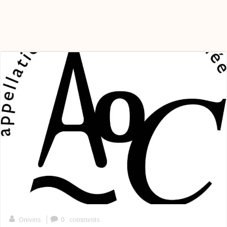
|
Onivins
0
comments