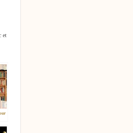
 et
pour