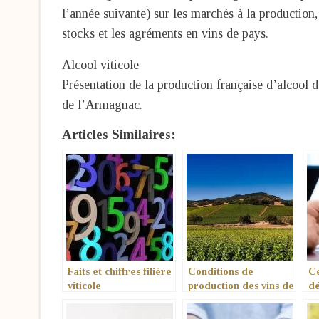
l’année suivante) sur les marchés à la production
stocks et les agréments en vins de pays.
Alcool viticole
Présentation de la production française d’alcool 
de l’Armagnac.
Articles Similaires:
Faits et chiffres filière
Conditions de
Ce
viticole
production des vins de
d
pays
Ac