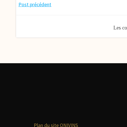
Navigation
Post précédent
de
Les co
l’article
Plan du site ONIVINS