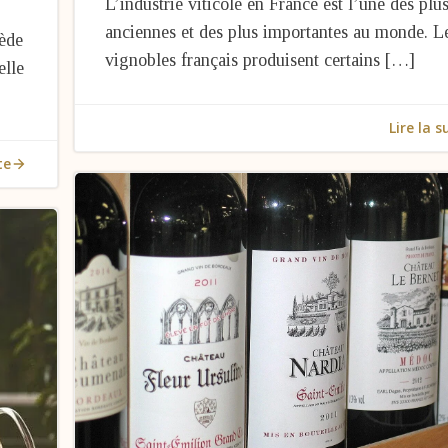
L’industrie viticole en France est l’une des plu
anciennes et des plus importantes au monde. L
sède
vignobles français produisent certains […]
elle
Lire la s
te