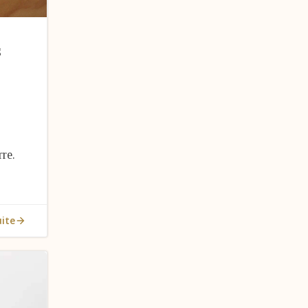
s
rre.
uite