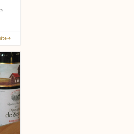
s
es
uite