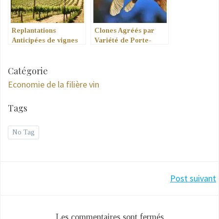
Replantations
Clones Agréés par
Anticipées de vignes
Variété de Porte-
Greffe
Catégorie
Economie de la filière vin
Tags
No Tag
Navigation
Post suivant
de
Les commentaires sont fermés