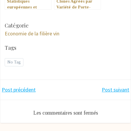
Statistiques
Clones Agréés par
européennes et
Variété de Porte-
mondiales de vin
Greffe
Catégorie
Economie de la filière vin
Tags
No Tag
Navigation
Navigation
Post précédent
Post suivant
de
de
Les commentaires sont fermés
l’article
l’article