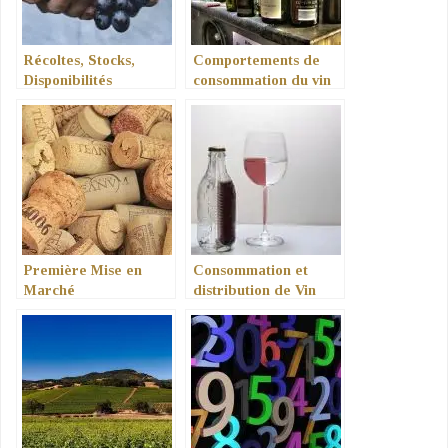
Récoltes, Stocks,
Comportements de
Disponibilités
consommation du vin
Première Mise en
Consommation et
Marché
distribution de Vin