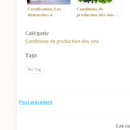
Certification, Les
Conditions de
démarches à
production des vins –
Accomplir
Conditions générales
Catégorie
Conditions de production des vins
Tags
No Tag
Navigation
Post précédent
de
Les co