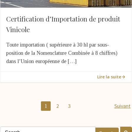
Certification d’Importation de produit
Vinicole
Toute importation ( supérieure à 30 hl par sous-
position de la Nomenclature Combinée à 8 chiffres)
dans l’Union européenne de […]
Lire la suite
Posts
Pos
Page
Page
Page
2
3
Suivant
1
navigation
nav
Search